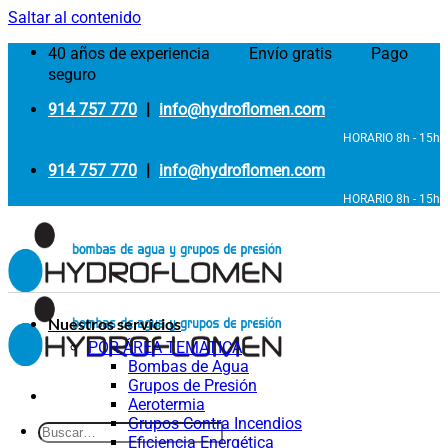
Saltar al contenido
40 años de experiencia
Envío gratis
Pago
seguro
914 757 770
|
info@hydroflomen.com
HORARIO 8h - 15h
914 757 770
|
info@hydroflomen.com
HORARIO 8h - 15h
Nuestros servicios
POR ÁREA TEMÁTICA
Bombas de Agua
Grupos de Presión
Aerotermia
Grupos Contra Incendios
Eficiencia Energética