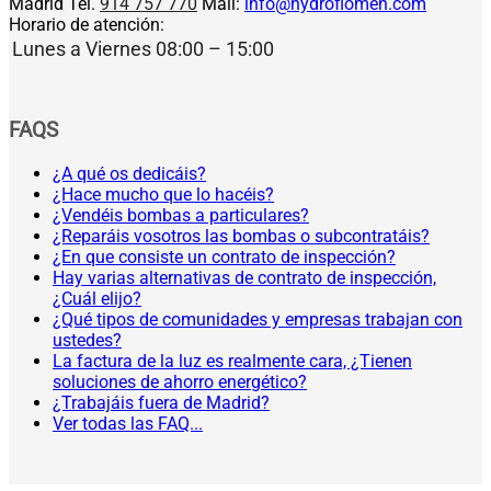
Madrid Tel.
914 757 770
Mail:
info@hydroflomen.com
Horario de atención:
Lunes a Viernes
08:00 – 15:00
FAQS
¿A qué os dedicáis?
¿Hace mucho que lo hacéis?
¿Vendéis bombas a particulares?
¿Reparáis vosotros las bombas o subcontratáis?
¿En que consiste un contrato de inspección?
Hay varias alternativas de contrato de inspección,
¿Cuál elijo?
¿Qué tipos de comunidades y empresas trabajan con
ustedes?
La factura de la luz es realmente cara, ¿Tienen
soluciones de ahorro energético?
¿Trabajáis fuera de Madrid?
Ver todas las FAQ...