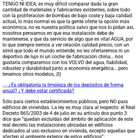
TENGO NI IDEA, es muy difícil comparar dada la gran
cantidad de materiales y fabricantes existentes, sobre todo
con la proliferacíon de bombas de bajo coste y baja calidad
actual, lo más normal es que la gente oferte la opción más
económica, no es nuestra política salvo que nos lo pidan así,
nosotros pensamos en que esa instalación debe de
mantenerse, y que da servicio de algo que es vital AGUA, por
lo que siempre iremos a ver relación calidad precio, con un
símil que todo el mundo entiende, no les ofertaremos ni un
deportivo de lujo ni un coche de fabricación china… nos
gustaría compararnos con los VOLVO del agua, fiabilidad,
robustez y durabilidad junto a economía energética… pero
tenemos otros modelos, ;0)
¿Es obligatoria la limpieza de los depósitos de forma
anual? ¿Y debe estar certificada?
Sólo para ciertos establecimientos públicos, pero NO para
edificios de viviendas. La ley es muy clara al respecto: el Real
Decreto 865/2003 de 4 de julio en su artículo dos punto 3
dice que
“quedan excluidas del ámbito de aplicación de este
real decreto las instalaciones ubicadas en edificios
dedicados al uso exclusivo en vivienda, excepto aquellas que
afecten al ambiente exterior de estos edificios”.