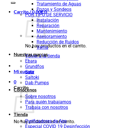
Tratamiento de Aguas
Pozos y Sondeos
Carrito /
0,00
€
0
POR TIPO DE SERVICIO
Instalación
Reparación
Mantenimiento
Asesoramiento
Reducción de Ruidos
No hay productos en el carrito.
Venta
Nuestras marcas
Volver a la tienda
Ebara
Grundfos
Mi cuenta
Saer
Saltoki
0
Dab Pumps
Carrito
Conócenos
Sobre nosotros
Para quién trabajamos
Trabaja con nosotros
Tienda
Purificadores de Aire
No hay productos en el carrito.
Especial COVID 19 Desinfección