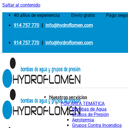
Saltar al contenido
40 años de experiencia
Envío gratis
Pago segu
914 757 770
|
info@hydroflomen.com
914 757 770
|
info@hydroflomen.com
Nuestros servicios
POR ÁREA TEMÁTICA
Bombas de Agua
Grupos de Presión
Aerotermia
Grupos Contra Incendios