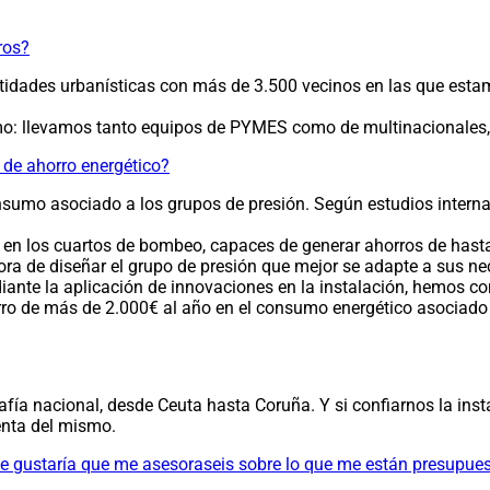
ros?
entidades urbanísticas con más de 3.500 vecinos en las que esta
: llevamos tanto equipos de PYMES como de multinacionales, hot
s de ahorro energético?
onsumo asociado a los grupos de presión. Según estudios inter
en los cuartos de bombeo, capaces de generar ahorros de hasta
ora de diseñar el grupo de presión que mejor se adapte a sus 
ante la aplicación de innovaciones en la instalación, hemos co
orro de más de 2.000€ al año en el consumo energético asociado
afía nacional, desde Ceuta hasta Coruña. Y si confiarnos la inst
enta del mismo.
 gustaría que me asesoraseis sobre lo que me están presupues