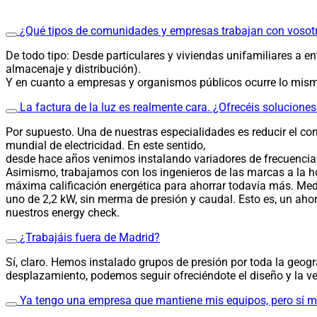
¿Qué tipos de comunidades y empresas trabajan con vosot
De todo tipo: Desde particulares y viviendas unifamiliares a 
almacenaje y distribución).
Y en cuanto a empresas y organismos públicos ocurre lo mismo
La factura de la luz es realmente cara. ¿Ofrecéis solucione
Por supuesto. Una de nuestras especialidades es reducir el c
mundial de electricidad. En este sentido,
desde hace años venimos instalando variadores de frecuencia 
Asimismo, trabajamos con los ingenieros de las marcas a la h
máxima calificación energética para ahorrar todavía más. Medi
uno de 2,2 kW, sin merma de presión y caudal. Esto es, un ah
nuestros energy check.
¿Trabajáis fuera de Madrid?
Sí, claro. Hemos instalado grupos de presión por toda la geogr
desplazamiento, podemos seguir ofreciéndote el diseño y la v
Ya tengo una empresa que mantiene mis equipos, pero sí me