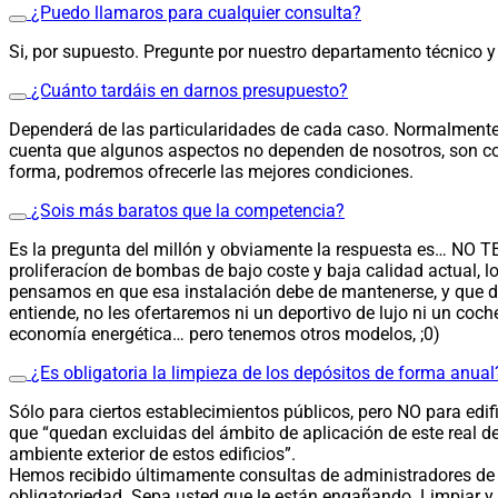
¿Puedo llamaros para cualquier consulta?
Si, por supuesto. Pregunte por nuestro departamento técnico y 
¿Cuánto tardáis en darnos presupuesto?
Dependerá de las particularidades de cada caso. Normalmente,
cuenta que algunos aspectos no dependen de nosotros, son coti
forma, podremos ofrecerle las mejores condiciones.
¿Sois más baratos que la competencia?
Es la pregunta del millón y obviamente la respuesta es… NO TE
proliferacíon de bombas de bajo coste y baja calidad actual, l
pensamos en que esa instalación debe de mantenerse, y que da 
entiende, no les ofertaremos ni un deportivo de lujo ni un coc
economía energética… pero tenemos otros modelos, ;0)
¿Es obligatoria la limpieza de los depósitos de forma anual
Sólo para ciertos establecimientos públicos, pero NO para edifi
que
“quedan excluidas del ámbito de aplicación de este real de
ambiente exterior de estos edificios”.
Hemos recibido últimamente consultas de administradores de fin
obligatoriedad. Sepa usted que le están engañando. Limpiar y 