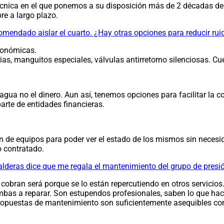
 técnica en el que ponemos a su disposición más de 2 décadas
e a largo plazo.
endado aislar el cuarto. ¿Hay otras opciones para reducir rui
conómicas.
as, manguitos especiales, válvulas antirretorno silenciosas. C
ua no el dinero. Aun así, tenemos opciones para facilitar la c
rte de entidades financieras.
 de equipos para poder ver el estado de los mismos sin necesida
o contratado.
deras dice que me regala el mantenimiento del grupo de presión
cobran será porque se lo están repercutiendo en otros servicio
mbas a reparar. Son estupendos profesionales, saben lo que hac
ropuestas de mantenimiento son suficientemente asequibles co