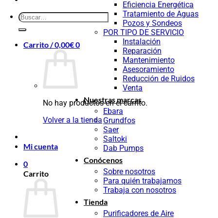
Eficiencia Energética
Tratamiento de Aguas
Pozos y Sondeos
POR TIPO DE SERVICIO
Instalación
Carrito /
0,00
€
0
Reparación
Mantenimiento
Asesoramiento
Reducción de Ruidos
Venta
Nuestras marcas
No hay productos en el carrito.
Ebara
Volver a la tienda
Grundfos
Saer
Saltoki
Mi cuenta
Dab Pumps
Conócenos
0
Sobre nosotros
Carrito
Para quién trabajamos
Trabaja con nosotros
Tienda
Purificadores de Aire