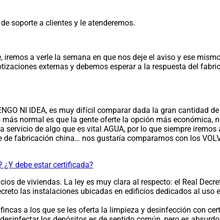
de soporte a clientes y le atenderemos.
 iremos a verle la semana en que nos deje el aviso y ese mismo
zaciones externas y debemos esperar a la respuesta del fabrica
NGO NI IDEA, es muy difícil comparar dada la gran cantidad de m
o más normal es que la gente oferte la opción más económica, no
servicio de algo que es vital AGUA, por lo que siempre iremos a
he de fabricación china… nos gustaría compararnos con los VOLVO
? ¿Y debe estar certificada?
cios de viviendas. La ley es muy clara al respecto: el Real Decre
creto las instalaciones ubicadas en edificios dedicados al uso 
cas a los que se les oferta la limpieza y desinfección con cert
desinfectar los depósitos es de sentido común, pero es absurdo