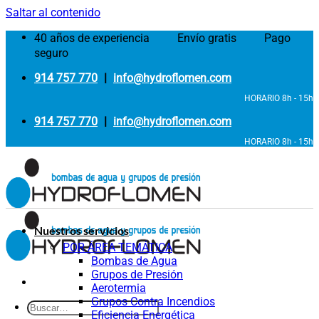
Saltar al contenido
40 años de experiencia
Envío gratis
Pago
seguro
914 757 770
|
info@hydroflomen.com
HORARIO 8h - 15h
914 757 770
|
info@hydroflomen.com
HORARIO 8h - 15h
Nuestros servicios
POR ÁREA TEMÁTICA
Bombas de Agua
Grupos de Presión
Aerotermia
Grupos Contra Incendios
Eficiencia Energética