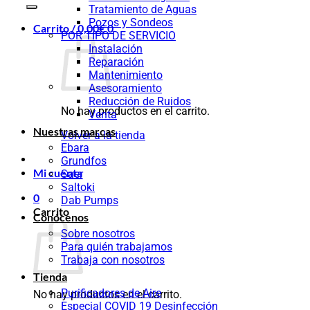
Tratamiento de Aguas
Pozos y Sondeos
Carrito /
0,00
€
0
POR TIPO DE SERVICIO
Instalación
Reparación
Mantenimiento
Asesoramiento
Reducción de Ruidos
No hay productos en el carrito.
Venta
Nuestras marcas
Volver a la tienda
Ebara
Grundfos
Mi cuenta
Saer
Saltoki
0
Dab Pumps
Carrito
Conócenos
Sobre nosotros
Para quién trabajamos
Trabaja con nosotros
Tienda
Purificadores de Aire
No hay productos en el carrito.
Especial COVID 19 Desinfección