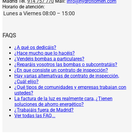
Madrid Tel.
914 757 770
Mail:
info@hydroflomen.com
Horario de atención:
Lunes a Viernes
08:00 – 15:00
FAQS
¿A qué os dedicáis?
¿Hace mucho que lo hacéis?
¿Vendéis bombas a particulares?
¿Reparáis vosotros las bombas o subcontratáis?
¿En que consiste un contrato de inspección?
Hay varias alternativas de contrato de inspección,
¿Cuál elijo?
¿Qué tipos de comunidades y empresas trabajan con
ustedes?
La factura de la luz es realmente cara, ¿Tienen
soluciones de ahorro energético?
¿Trabajáis fuera de Madrid?
Ver todas las FAQ...