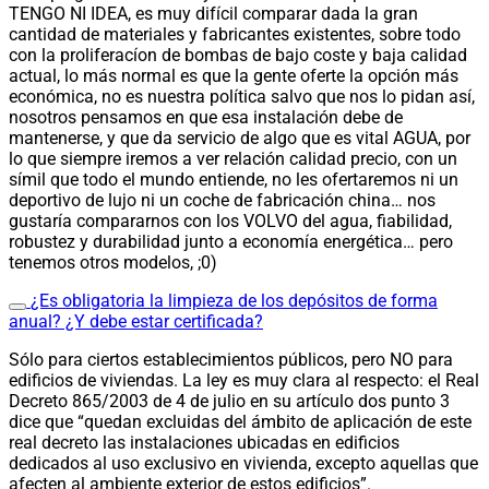
TENGO NI IDEA, es muy difícil comparar dada la gran
cantidad de materiales y fabricantes existentes, sobre todo
con la proliferacíon de bombas de bajo coste y baja calidad
actual, lo más normal es que la gente oferte la opción más
económica, no es nuestra política salvo que nos lo pidan así,
nosotros pensamos en que esa instalación debe de
mantenerse, y que da servicio de algo que es vital AGUA, por
lo que siempre iremos a ver relación calidad precio, con un
símil que todo el mundo entiende, no les ofertaremos ni un
deportivo de lujo ni un coche de fabricación china… nos
gustaría compararnos con los VOLVO del agua, fiabilidad,
robustez y durabilidad junto a economía energética… pero
tenemos otros modelos, ;0)
¿Es obligatoria la limpieza de los depósitos de forma
anual? ¿Y debe estar certificada?
Sólo para ciertos establecimientos públicos, pero NO para
edificios de viviendas. La ley es muy clara al respecto: el Real
Decreto 865/2003 de 4 de julio en su artículo dos punto 3
dice que
“quedan excluidas del ámbito de aplicación de este
real decreto las instalaciones ubicadas en edificios
dedicados al uso exclusivo en vivienda, excepto aquellas que
afecten al ambiente exterior de estos edificios”.