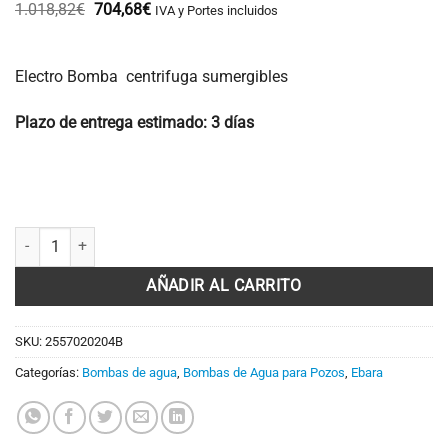
El
El
1.018,82
€
704,68
€
IVA y Portes incluidos
precio
precio
original
actual
era:
es:
1.018,82€.
704,68€.
Electro Bomba centrifuga sumergibles
Plazo de entrega estimado: 3 días
Bomba sumergible 4" para pozos OY 150 EBARA (Hidráulico + Motor) 
AÑADIR AL CARRITO
SKU:
2557020204B
Categorías:
Bombas de agua
,
Bombas de Agua para Pozos
,
Ebara