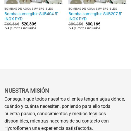
BOMBAS DE AGUA SUMERGIBLES
BOMBAS DE AGUA SUMERGIBLES
Bomba sumergible SUB404 5″
Bomba sumergible SUB207 5″
INOX PYD
INOX PYD
El
El
El
El
769,56
€
520,30
€
889,35
€
600,16
€
precio
precio
precio
precio
IVA y Portes incluidos
IVA y Portes incluidos
original
actual
original
actual
era:
es:
era:
es:
769,56€.
520,30€.
889,35€.
600,16€.
NUESTRA MISIÓN
Conseguir que todos nuestros clientes tengan agua dónde,
cuándo y cuánta necesiten, poniendo para ello toda
nuestra pasión, conocimientos y medios técnicos
disponibles, mientras hacemos de su contacto con
Hydroflomen una experiencia satisfactoria.