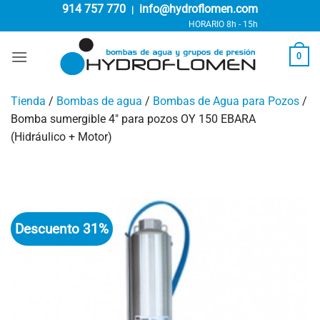
Saltar
914 757 770
info@hydroflomen.com
|
al
HORARIO 8h - 15h
contenido
0
Tienda
/
Bombas de agua
/
Bombas de Agua para Pozos
/
Bomba sumergible 4″ para pozos OY 150 EBARA
(Hidráulico + Motor)
Descuento 31%