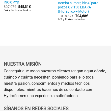
INOX PYD
Bomba sumergible 4″ para
El
El
807,07
€
545,31
€
pozos OY 150 EBARA
precio
precio
IVA y Portes incluidos
(Hidráulico + Motor)
original
actual
El
El
1.018,82
€
704,68
€
era:
es:
precio
precio
807,07€.
545,31€.
IVA y Portes incluidos
original
actual
era:
es:
1.018,82€.
704,68€.
NUESTRA MISIÓN
Conseguir que todos nuestros clientes tengan agua dónde,
cuándo y cuánta necesiten, poniendo para ello toda
nuestra pasión, conocimientos y medios técnicos
disponibles, mientras hacemos de su contacto con
Hydroflomen una experiencia satisfactoria.
SÍGANOS EN REDES SOCIALES