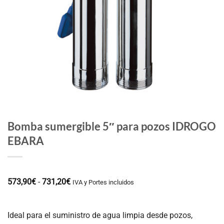
Bomba sumergible 5″ para pozos IDROGO
EBARA
Rango
573,90
€
-
731,20
€
IVA y Portes incluidos
de
precios:
desde
573,90€
Ideal para el suministro de agua limpia desde pozos,
hasta