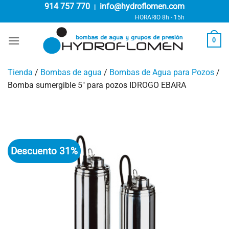
Saltar
914 757 770
info@hydroflomen.com
|
al
HORARIO 8h - 15h
contenido
0
Tienda
/
Bombas de agua
/
Bombas de Agua para Pozos
/
Bomba sumergible 5″ para pozos IDROGO EBARA
Descuento 31%