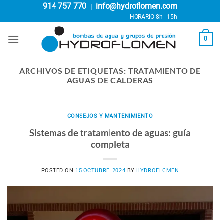
Saltar
914 757 770
info@hydroflomen.com
|
al
HORARIO 8h - 15h
contenido
0
ARCHIVOS DE ETIQUETAS:
TRATAMIENTO DE
AGUAS DE CALDERAS
CONSEJOS Y MANTENIMIENTO
Sistemas de tratamiento de aguas: guía
completa
POSTED ON
15 OCTUBRE, 2024
BY
HYDROFLOMEN