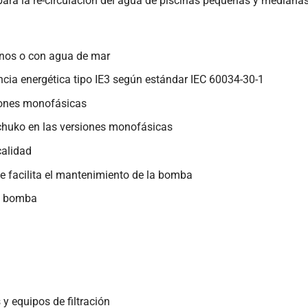
ara la re-circulación del agua de piscinas pequeñas y mediana
inos o con agua de mar
encia energética tipo IE3 según estándar IEC 60034-30-1
siones monofásicas
chuko en las versiones monofásicas
calidad
 facilita el mantenimiento de la bomba
po bomba
y equipos de filtración