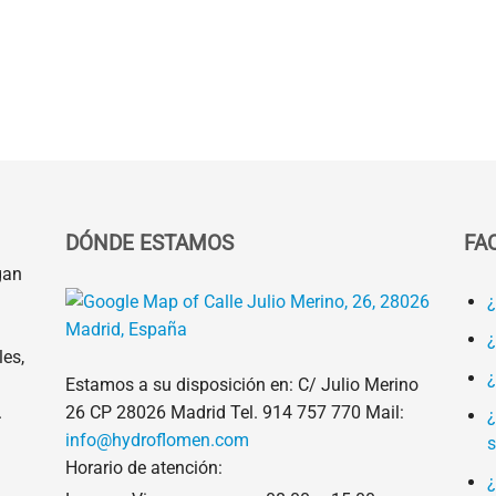
DÓNDE ESTAMOS
FA
gan
¿
¿
es,
¿
Estamos a su disposición en: C/ Julio Merino
26 CP 28026 Madrid Tel.
914 757 770
Mail:
.
¿
info@hydroflomen.com
s
Horario de atención:
¿