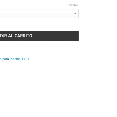
LIMPIAR
tidad
DIR AL CARRITO
 para Piscina
,
PSH