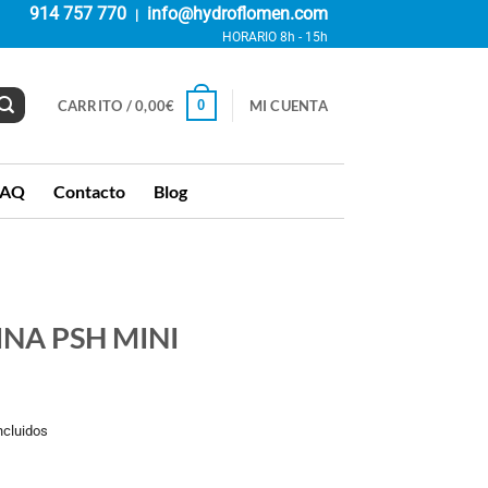
914 757 770
info@hydroflomen.com
|
HORARIO 8h - 15h
0
CARRITO /
0,00
€
MI CUENTA
FAQ
Contacto
Blog
NA PSH MINI
ncluidos