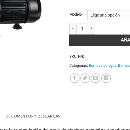
345,78€
hasta
392,78€
Modelo
BOMBA DE PISCINA PSH MINI can
AÑA
SKU:
N/D
Categorías:
Bombas de agua
,
Bombas
DOCUMENTOS Y DESCARGAS