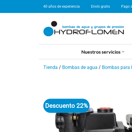
Saltar
40 años de experiencia
Envío gratis
Pago 
al
contenido
Nuestros servicios
Tienda
/
Bombas de agua
/
Bombas para 
Descuento 22%