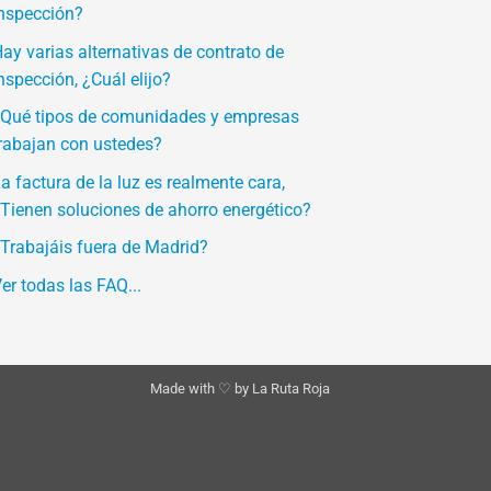
nspección?
ay varias alternativas de contrato de
nspección, ¿Cuál elijo?
Qué tipos de comunidades y empresas
rabajan con ustedes?
a factura de la luz es realmente cara,
Tienen soluciones de ahorro energético?
Trabajáis fuera de Madrid?
er todas las FAQ...
Made with ♡ by
La Ruta Roja