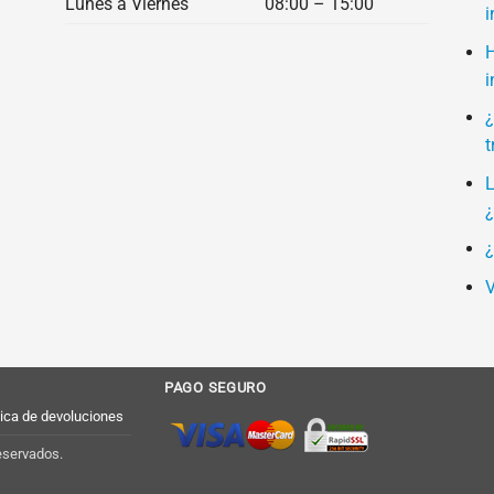
Lunes a Viernes
08:00 – 15:00
i
H
i
¿
t
L
¿
¿
V
PAGO SEGURO
tica de devoluciones
eservados.