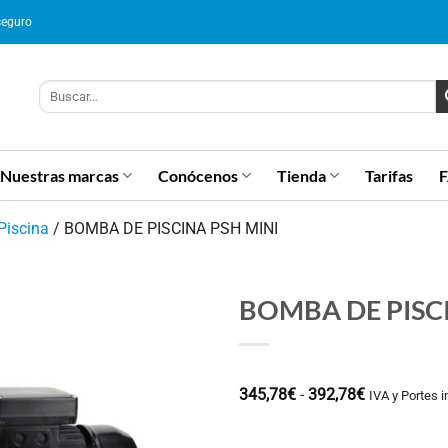
seguro
Nuestras marcas
Conócenos
Tienda
Tarifas
Piscina
/
BOMBA DE PISCINA PSH MINI
BOMBA DE PISCI
Rango
345,78
€
-
392,78
€
IVA y Portes i
de
precios:
desde