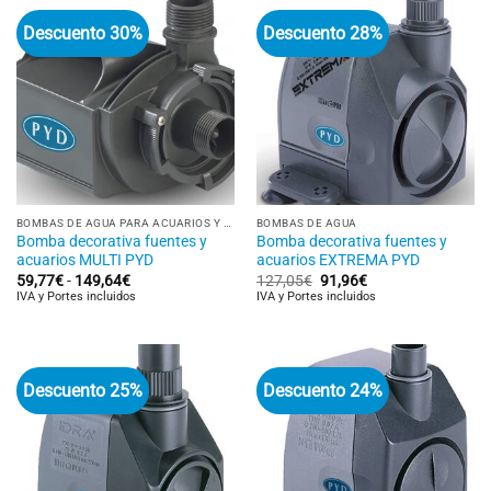
Descuento 30%
Descuento 28%
BOMBAS DE AGUA PARA ACUARIOS Y FUENTES
BOMBAS DE AGUA
Bomba decorativa fuentes y
Bomba decorativa fuentes y
acuarios MULTI PYD
acuarios EXTREMA PYD
Rango
El
El
59,77
€
-
149,64
€
127,05
€
91,96
€
de
precio
precio
IVA y Portes incluidos
IVA y Portes incluidos
precios:
original
actual
desde
era:
es:
59,77€
127,05€.
91,96€.
hasta
149,64€
Descuento 25%
Descuento 24%