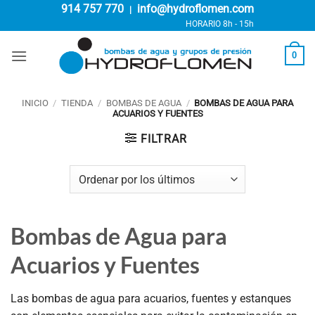
Saltar
914 757 770
info@hydroflomen.com
|
al
HORARIO 8h - 15h
contenido
0
INICIO
/
TIENDA
/
BOMBAS DE AGUA
/
BOMBAS DE AGUA PARA
ACUARIOS Y FUENTES
FILTRAR
Bombas de Agua para
Acuarios y Fuentes
Las bombas de agua para acuarios, fuentes y estanques