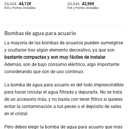
El
El
El
El
55,30
€
44,12
€
53,54
€
42,96
€
precio
precio
precio
precio
IVA y Portes incluidos
IVA y Portes incluidos
original
actual
original
actual
era:
es:
era:
es:
55,30€.
44,12€.
53,54€.
42,96€.
Bombas de agua para acuario
La mayoría de las bombas de acuarios pueden sumergirse
y ocultarse tras algún elemento decorativo, ya que son
bastante compactas y son muy fáciles de instalar
.
Además, son de bajo consumo eléctrico, algo importante
considerando que son de uso continuo.
La bomba de agua para acuario es del todo imprescindible
para hacer circular el agua filtrada y depurarla. No se trata
de un accesorio más, y no basta con tener filtros si quieres
evitar la contaminación a tus peces o el depósito de sales
en el cristal.
Pero debes elegir la bomba de agua para acuario que más