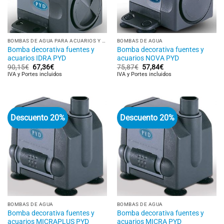
BOMBAS DE AGUA PARA ACUARIOS Y FUENTES
BOMBAS DE AGUA
Bomba decorativa fuentes y
Bomba decorativa fuentes y
acuarios IDRA PYD
acuarios NOVA PYD
El
El
El
El
90,15
€
67,36
€
75,87
€
57,84
€
precio
precio
precio
precio
IVA y Portes incluidos
IVA y Portes incluidos
original
actual
original
actual
era:
es:
era:
es:
90,15€.
67,36€.
75,87€.
57,84€.
Descuento 20%
Descuento 20%
BOMBAS DE AGUA
BOMBAS DE AGUA
Bomba decorativa fuentes y
Bomba decorativa fuentes y
acuarios MICRAPLUS PYD
acuarios MICRA PYD