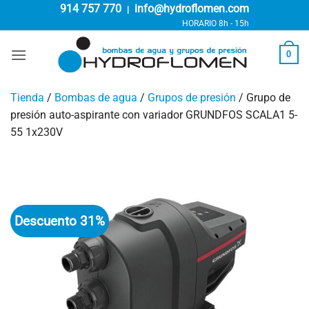
Saltar
914 757 770
info@hydroflomen.com
|
al
HORARIO 8h - 15h
contenido
0
Tienda
/
Bombas de agua
/
Grupos de presión
/
Grupo de
presión auto-aspirante con variador GRUNDFOS SCALA1 5-
55 1x230V
Descuento 31%