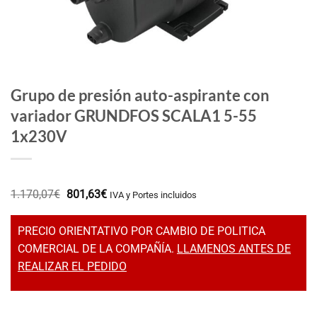
Grupo de presión auto-aspirante con
variador GRUNDFOS SCALA1 5-55
1x230V
El
El
1.170,07
€
801,63
€
IVA y Portes incluidos
precio
precio
original
actual
era:
es:
PRECIO ORIENTATIVO POR CAMBIO DE POLITICA
1.170,07€.
801,63€.
COMERCIAL DE LA COMPAÑÍA.
LLAMENOS ANTES DE
REALIZAR EL PEDIDO