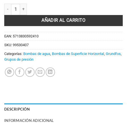
Grupo de presión auto-aspirante con variador GRUNDFOS SCALA1 5-
AÑADIR AL CARRITO
EAN:
5713830592410
SKU:
99530407
Categorías:
Bombas de agua
,
Bombas de Superficie Horizontal
,
Grundfos
,
Grupos de presión
DESCRIPCIÓN
INFORMACIÓN ADICIONAL